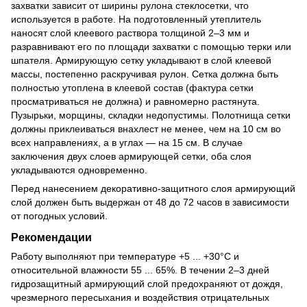
захватки зависит от ширины рулона стеклосетки, что
используется в работе. На подготовленный утеплитель
наносят слой клеевого раствора толщиной 2–3 мм и
разравнивают его по площади захватки с помощью терки или
шпателя. Армирующую сетку укладывают в слой клеевой
массы, постепенно раскручивая рулон. Сетка должна быть
полностью утоплена в клеевой состав (фактура сетки
просматриваться не должна) и равномерно растянута.
Пузырьки, морщины, складки недопустимы. Полотнища сетки
должны приклеиваться внахлест не менее, чем на 10 см во
всех направлениях, а в углах — на 15 см. В случае
заключения двух слоев армирующей сетки, оба слоя
укладываются одновременно.
Перед нанесением декоративно-защитного слоя армирующий
слой должен быть выдержан от 48 до 72 часов в зависимости
от погодных условий.
Рекомендации
Работу выполняют при температуре +5 ... +30°С и
относительной влажности 55 ... 65%. В течении 2–3 дней
гидрозащитный армирующий слой предохраняют от дождя,
чрезмерного пересыхания и воздействия отрицательных