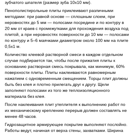
зубчатого шпателя (размер зуба 10x10 мм).
Пенополистирольные плиты приклеивают различными
методами: при равной основе — сплошным слоем, при
неровностях до 5 мм — полосами посредине и по контуру в
20 мм от краев с промежутками для прохождения воздуха под
плитой, а при неровностях поверхности до 10 мм — полосами
по контуру и 5–6 маячками диаметром около 100 мм на плите
0,5x1 м.
Количество клеевой растворной смеси в каждом отдельном
случае подбирается так, чтобы после прижатия плиты к
основанию растворная смесь покрывала, как минимум, 60%
поверхности плиты. Плиты наклеиваются равномерным
нажатием с одновременным смещением. Торцы плит должны
быть без клея и плотно прилегать друг к другу. Щели
заполняют полосами из того же теплоизоляционного
материала без клея.
После наклеивания плит утеплителя к выполнению работ по
их механическому креплению перерыв должен составлять не
менее 48 часов.
Гидрозащитное армирующее покрытие выполняют послойно.
Работы ведут, начиная от верха стены, захватками. Ширина