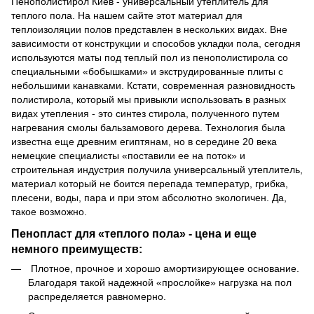
Пенополистирол Киев - универсальный утеплитель для
теплого пола. На нашем сайте этот материал для
теплоизоляции полов представлен в нескольких видах. Вне
зависимости от конструкции и способов укладки пола, сегодня
используются маты под теплый пол из пенополистирола со
специальными «бобышками» и экструдированные плиты с
небольшими канавками. Кстати, современная разновидность
полистирола, который мы привыкли использовать в разных
видах утепления - это синтез стирола, полученного путем
нагревания смолы бальзамового дерева. Технология была
известна еще древним египтянам, но в середине 20 века
немецкие специалисты «поставили ее на поток» и
строительная индустрия получила универсальный утеплитель,
материал который не боится перепада температур, грибка,
плесени, воды, пара и при этом абсолютно экологичен. Да,
такое возможно.
Пенопласт для «теплого пола» - цена и еще
немного преимуществ:
Плотное, прочное и хорошо амортизирующее основание.
Благодаря такой надежной «прослойке» нагрузка на пол
распределяется равномерно.