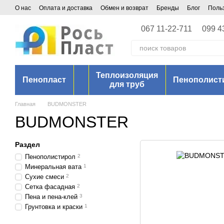
Перейти к основному контенту
О нас
Оплата и доставка
Обмен и возврат
Бренды
Блог
Поль
067 11-22-711
099 4
Теплоизоляция
Пенопласт
Пенополист
для труб
Главная
BUDMONSTER
BUDMONSTER
Раздел
Пенополистирол
2
Минеральная вата
1
Сухие смеси
2
Сетка фасадная
2
Пена и пена-клей
3
Грунтовка и краски
1