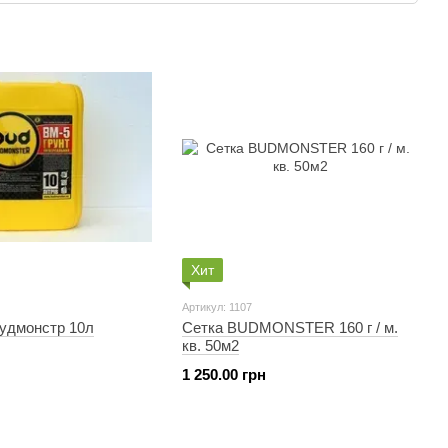
ере инновационных строительных материалов,
, какие товары являются ХИТАМИ ПРОДАЖ на рынке
илучшими. При этом мы прекрасно осознаем реалии
Хит
покупать. Благодаря этому, нам удалось создать продукты,
тиками и 100% "проходной ценой", можно сказать,
Артикул: 1107
®
steR
создает товары, сочетающие в себе оптимальное
Будмонстр 10л
Сетка BUDMONSTER 160 г / м.
Одним словом:
"ХИТЫ ПРОДАЖ ПО ЛУЧШИМ ЦЕНАМ!"
.
кв. 50м2
1 250.00 грн