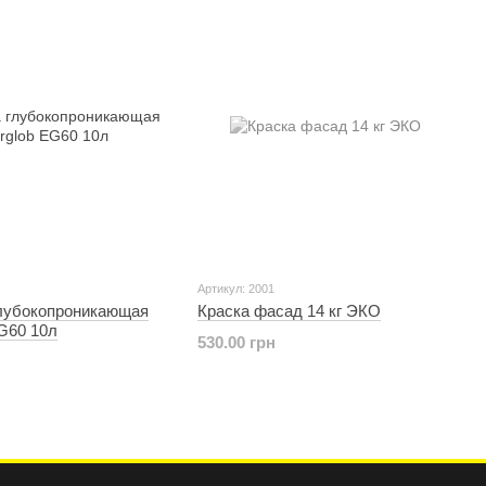
да технологическая служба ООО «АСКОНА-ПИВДЕНЬ»
озволяет определить насколько целесообразно
откой рекомендаций по повышению эффективности.
тное направление ООО «АСКОНА-ПИВДЕНЬ». Предприятие
т над благоустройством прилегающих территорий, участвует
ия была включена в Реестр крупных налогоплательщиков. В
м предприятием региона. Для руководства и коллектива
тараемся помогать другим. Группа компаний ANSERGLOB
готворительная Украина». Наш коллектив объединяет не
сти.
Артикул: 2001
глубокопроникающая
Краска фасад 14 кг ЭКО
G60 10л
530.00 грн