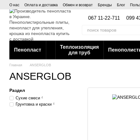
Перейти к основному контенту
О нас
Оплата и доставка
Обмен и возврат
Бренды
Блог
Поль
067 11-22-711
099 4
Теплоизоляция
Пенопласт
Пенополист
для труб
Главная
ANSERGLOB
ANSERGLOB
Раздел
Сухие смеси
4
Грунтовка и краски
4