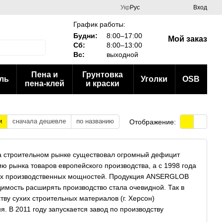
Укр
Рус
Вход
График работы:
Будни:
8:00–17:00
Мой заказ
Сб:
8:00–13:00
Вс:
выходной
Пена и
Грунтовка
ль
Уголки
OSB
пена-клей
и краски
и
сначала дешевле
по названию
Отображение:
а строительном рынке существовал огромный дефицит
ю рынка товаров европейского производства, а с 1998 года
ных производственных мощностей. Продукция ANSERGLOB
имость расширять производство стала очевидной. Так в
тву сухих строительных материалов (г. Херсон)
. В 2011 году запускается завод по производству
введено в эксплуатацию второй завод по производству сухих