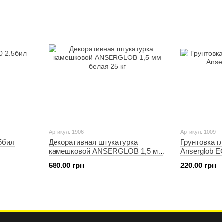
теплоизоляции ANSERGLOB. Кроме того, с 2017 го
проводит бесплатный энергоаудит зданий, который п
используются энергоресурсы с последующей разраб
Социальная ответственность - еще одно приорите
создает лучшие условия для своих рабочих, работае
в социальных проектах Украины. В 2017 году компан
том же году Житомирский филиал был признан лучши
благотворительность - не пустой звук, вместе мы с
была отмечена дипломом национально конкурса «Бла
только любовь к своей работе, а еще и единые ценно
Артикул: 1906
Артикул: 1009
,5бил
Декоративная штукатурка
Грунтовка 
камешковой ANSERGLOB 1,5 мм
Anserglob E
белая 25 кг
580.00 грн
220.00 грн