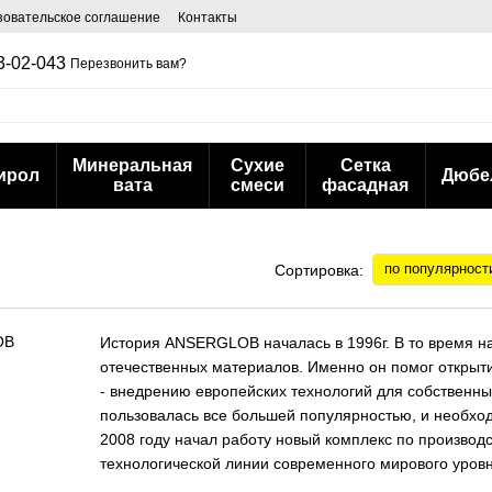
зовательское соглашение
Контакты
3-02-043
Перезвонить вам?
Минеральная
Сухие
Сетка
ирол
Дюбе
вата
смеси
фасадная
по популярност
Сортировка:
История ANSERGLOB началась в 1996г. В то время н
отечественных материалов. Именно он помог открыти
- внедрению европейских технологий для собствен
пользовалась все большей популярностью, и необход
2008 году начал работу новый комплекс по производс
технологической линии современного мирового уровня
дисперсионных материалов (г. Херсон). В 2013 году 